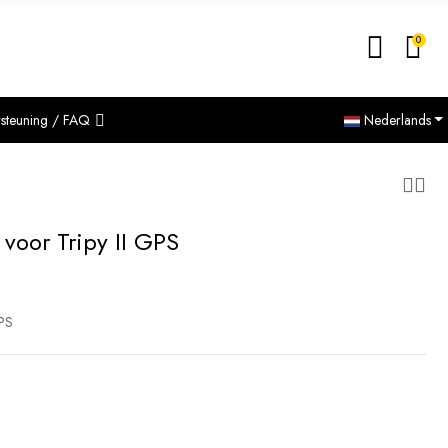
0
steuning / FAQ
Nederlands
voor Tripy II GPS
GPS