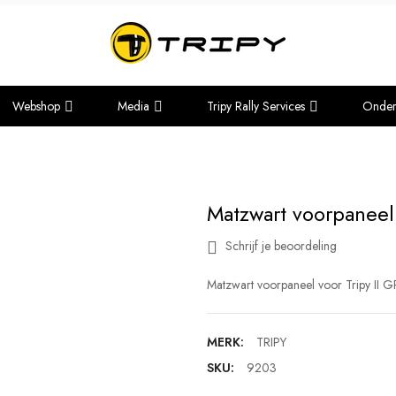
Webshop
Media
Tripy Rally Services
Onder
Matzwart voorpaneel 
Schrijf je beoordeling
Matzwart voorpaneel voor Tripy II 
MERK:
TRIPY
SKU:
9203