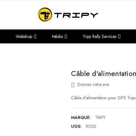
Webshop
Média
Tripy Rally Services
Câble d'alimentation
Donnez votre avis
Câble d'alimentation pour GPS Tripy
MARQUE:
TRIPY
UGS:
9020