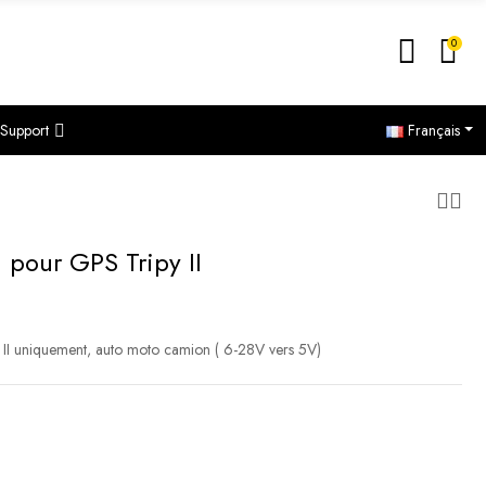
0
Support
Français
 pour GPS Tripy II
 II uniquement, auto moto camion ( 6-28V vers 5V)